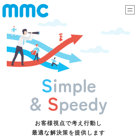
内
容
を
ス
キ
ッ
プ
S
imple
&
S
peedy
お客様視点で考え行動し
最適な解決策を提供します