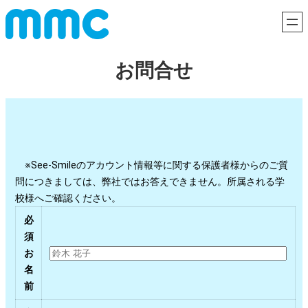
内
容
を
ス
お問合せ
キ
ッ
プ
※See-Smileのアカウント情報等に関する保護者様からのご質
問につきましては、弊社ではお答えできません。所属される学
校様へご確認ください。
必
須
お
名
前