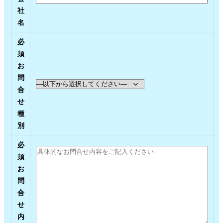
社
名
必
須
お
問
合
せ
種
別
必
須
お
問
合
せ
内