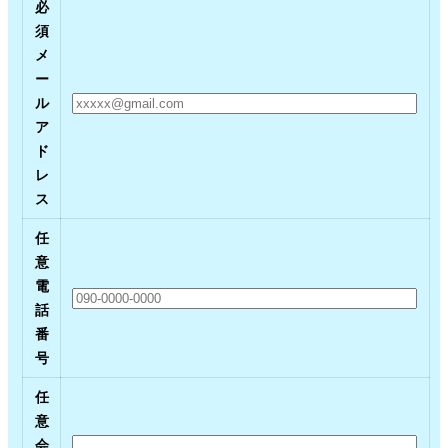
必
須
メ
ー
ル
ア
ド
レ
ス
任
意
電
話
番
号
任
意
会